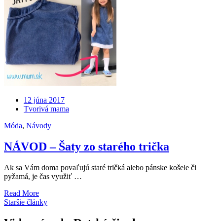
12 júna 2017
Tvorivá mama
Móda
,
Návody
NÁVOD – Šaty zo starého trička
Ak sa Vám doma povaľujú staré tričká alebo pánske košele či
pyžamá, je čas využiť …
Read More
Navigácia
Staršie články
v