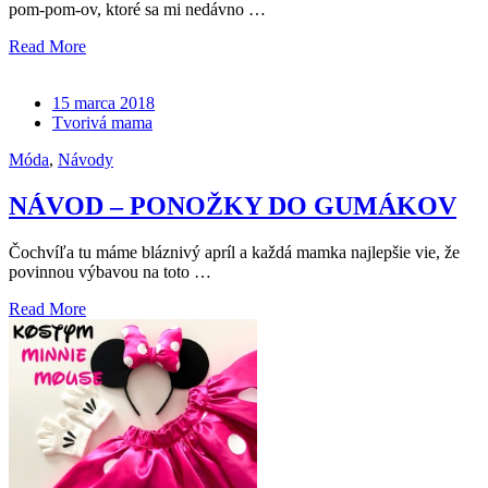
pom-pom-ov, ktoré sa mi nedávno …
Read More
15 marca 2018
Tvorivá mama
Móda
,
Návody
NÁVOD – PONOŽKY DO GUMÁKOV
Čochvíľa tu máme bláznivý apríl a každá mamka najlepšie vie, že
povinnou výbavou na toto …
Read More