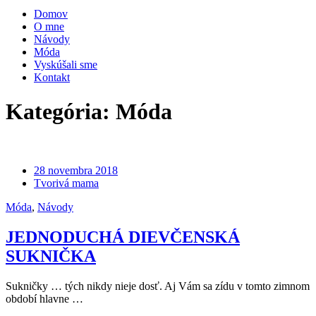
Domov
O mne
Návody
Móda
Vyskúšali sme
Kontakt
Kategória:
Móda
28 novembra 2018
Tvorivá mama
Móda
,
Návody
JEDNODUCHÁ DIEVČENSKÁ
SUKNIČKA
Sukničky … tých nikdy nieje dosť. Aj Vám sa zídu v tomto zimnom
období hlavne …