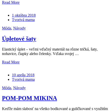
Read More
1 októbra 2018
Tvorivá mama
Móda
,
Návody
Úpletové šaty
Elastický úplet – veľmi vďačný materiál na rôzne tričká, šaty,
nohavice, čiapky alebo čelenky. Vďaka svojej …
Read More
10 apríla 2018
Tvorivá mama
Móda
,
Návody
POM-POM MIKINA
Keďže mám slabosť na všetko bodkované a guličkované s využitím