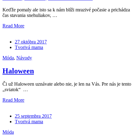
Keďže pomaly ale isto sa k nám blíži mrazivé počasie a prichádza
čas stavania snehuliakov, …
Read More
27 októbra 2017
Tvorivá mama
Móda
,
Návody
Haloween
Či už Haloween uznávate alebo nie, je len na Vás. Pre nás je tento
„sviatok“ …
Read More
25 septembra 2017
Tvorivá mama
Móda