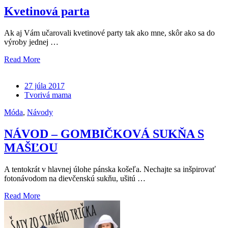
Kvetinová parta
Ak aj Vám učarovali kvetinové party tak ako mne, skôr ako sa do
výroby jednej …
Read More
27 júla 2017
Tvorivá mama
Móda
,
Návody
NÁVOD – GOMBIČKOVÁ SUKŇA S
MAŠĽOU
A tentokrát v hlavnej úlohe pánska košeľa. Nechajte sa inšpirovať
fotonávodom na dievčenskú sukňu, ušitú …
Read More