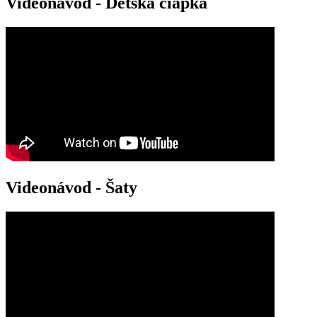
Videonávod - Detská čiapka
článkoch
Videonávod - Šaty