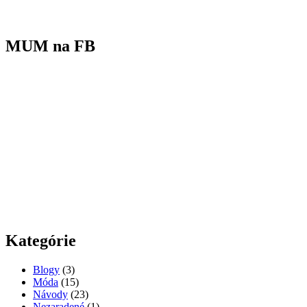
MUM na FB
Kategórie
Blogy
(3)
Móda
(15)
Návody
(23)
Nezaradené
(1)