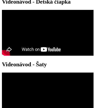
Videonávod - Detská čiapka
Videonávod - Šaty