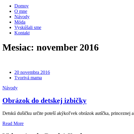
Domov
O mne
Návody
Móda
Vyskúšali sme
Kontakt
Mesiac:
november 2016
20 novembra 2016
Tvorivá mama
Návody
Obrázok do detskej izbičky
Detskú dušičku určite poteší akýkoľvek obrázok autíčka, princeznej a
Read More