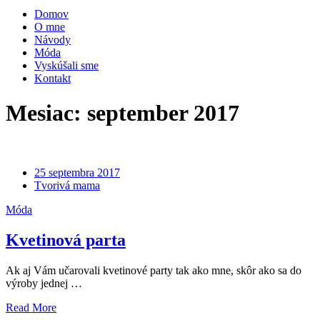
Domov
O mne
Návody
Móda
Vyskúšali sme
Kontakt
Mesiac:
september 2017
25 septembra 2017
Tvorivá mama
Móda
Kvetinová parta
Ak aj Vám učarovali kvetinové party tak ako mne, skôr ako sa do
výroby jednej …
Read More