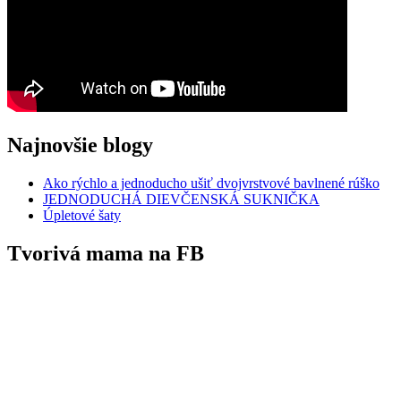
Najnovšie blogy
Ako rýchlo a jednoducho ušiť dvojvrstvové bavlnené rúško
JEDNODUCHÁ DIEVČENSKÁ SUKNIČKA
Úpletové šaty
Tvorivá mama na FB