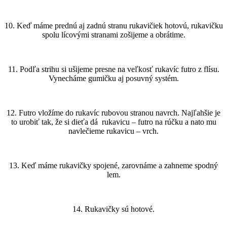
10. Keď máme prednú aj zadnú stranu rukavičiek hotovú, rukavičku
spolu lícovými stranami zošijeme a obrátime.
11. Podľa strihu si ušijeme presne na veľkosť rukavíc futro z flísu.
Vynecháme gumičku aj posuvný systém.
12. Futro vložíme do rukavíc rubovou stranou navrch. Najľahšie je
to urobiť tak, že si dieťa dá rukavicu – futro na rúčku a nato mu
navlečieme rukavicu – vrch.
13. Keď máme rukavičky spojené, zarovnáme a zahneme spodný
lem.
14. Rukavičky sú hotové.