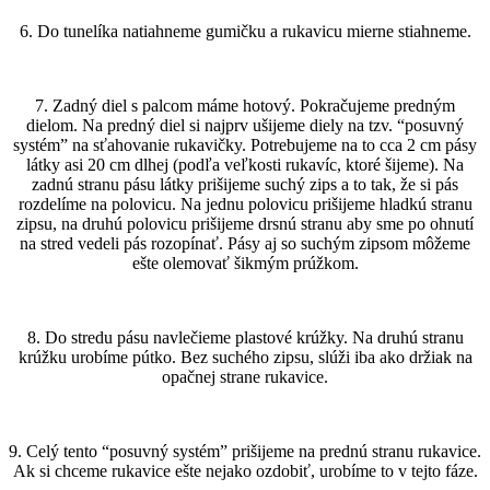
6. Do tunelíka natiahneme gumičku a rukavicu mierne stiahneme.
7. Zadný diel s palcom máme hotový. Pokračujeme predným
dielom. Na predný diel si najprv ušijeme diely na tzv. “posuvný
systém” na sťahovanie rukavičky. Potrebujeme na to cca 2 cm pásy
látky asi 20 cm dlhej (podľa veľkosti rukavíc, ktoré šijeme). Na
zadnú stranu pásu látky prišijeme suchý zips a to tak, že si pás
rozdelíme na polovicu. Na jednu polovicu prišijeme hladkú stranu
zipsu, na druhú polovicu prišijeme drsnú stranu aby sme po ohnutí
na stred vedeli pás rozopínať. Pásy aj so suchým zipsom môžeme
ešte olemovať šikmým prúžkom.
8. Do stredu pásu navlečieme plastové krúžky. Na druhú stranu
krúžku urobíme pútko. Bez suchého zipsu, slúži iba ako držiak na
opačnej strane rukavice.
9. Celý tento “posuvný systém” prišijeme na prednú stranu rukavice.
Ak si chceme rukavice ešte nejako ozdobiť, urobíme to v tejto fáze.