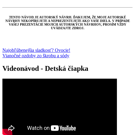
TENTO NÁVOD JE AUTORSKÝ NÁVRH. ĎAKUJEM, ŽE MOJE AUTORSKÉ
NÁVRHY NEKOPÍRUJETE A NEPREZENTUJETE AKO VAŠE DIELA. V PRÍPADE
VAŠEJ PREZENTÁCIE MOJICH AUTORSKÝCH NÁVRHOV, PROSÍM VŽDY
UVÁDZAJTE ZDROJ.
Navigácia
Najobľúbenejšia sladkosť? Ovocie!
Vianočné ozdoby zo škrobu a sódy
v
článku
Videonávod - Detská čiapka