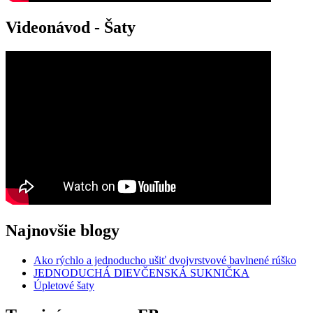
Videonávod - Šaty
Najnovšie blogy
Ako rýchlo a jednoducho ušiť dvojvrstvové bavlnené rúško
JEDNODUCHÁ DIEVČENSKÁ SUKNIČKA
Úpletové šaty