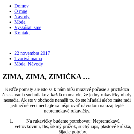
Domov
O mne
Návody
Móda
Vyskúšali sme
Kontakt
22 novembra 2017
Tvorivá mama
Móda
,
Návody
ZIMA, ZIMA, ZIMIČKA …
Keďže pomaly ale isto sa k nám blíži mrazivé počasie a prichádza
čas stavania snehuliakov, každá mama vie, že jedny rukavičky nikdy
nestačia. Ak ste v obchode nenašli to, čo ste hľadali alebo máte radi
jedinečné veci nechajte sa inšpirovať návodom na ozaj teplé
nepremokavé rukavičky.
Na rukavičky budeme potrebovať: Nepremokavú
vetrovkovinu, flis, šikmý prúžok, suchý zips, plastové krúžka,
šijacie potreby.