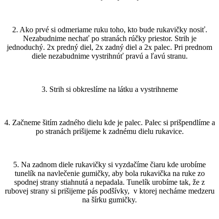
2. Ako prvé si odmeriame ruku toho, kto bude rukavičky nosiť.
Nezabudnime nechať po stranách rúčky priestor. Strih je
jednoduchý. 2x predný diel, 2x zadný diel a 2x palec. Pri prednom
diele nezabudnime vystrihnúť pravú a ľavú stranu.
3. Strih si obkreslíme na látku a vystrihneme
4. Začneme šitím zadného dielu kde je palec. Palec si prišpendlíme a
po stranách prišijeme k zadnému dielu rukavice.
5. Na zadnom diele rukavičky si vyzdačíme čiaru kde urobíme
tunelík na navlečenie gumičky, aby bola rukavička na ruke zo
spodnej strany stiahnutá a nepadala. Tunelík urobíme tak, že z
rubovej strany si prišijeme pás podšívky, v ktorej necháme medzeru
na šírku gumičky.